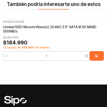
También podría interesarte uno de estos
6974202725631
|
-26%
OFF
Unidad SSD Hiksemi Wave(s) 2048G 2.5″ SATA III 3D NAND
550MB/s
$248.990
$184.990
12 cuotas de
$16.400
sin interés
Cantidad