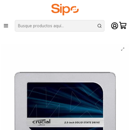
¡Compra hasta mediodía y recibe hoy! De lunes a sábado en el gran
Santiago. Envío gratis desde $29.990
Inicio
Componentes PC
Unidad de Estado Sólido (SSD)
2.5" Sata
Unidad SSD 1TB Crucial MX500 2.5", SATA 6.0Gb/s, Lectura 560 MB/s,
Escritura 510