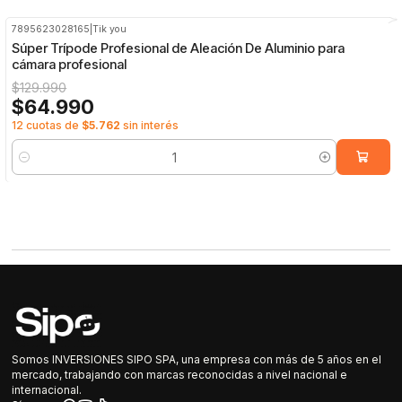
7895623028165
|
Tik you
-50%
OFF
Súper Trípode Profesional de Aleación De Aluminio para
cámara profesional
$129.990
$64.990
12 cuotas de
$5.762
sin interés
Cantidad
Somos INVERSIONES SIPO SPA, una empresa con más de 5 años en el
mercado, trabajando con marcas reconocidas a nivel nacional e
internacional.