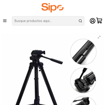
¡Compra hasta mediodía y recibe hoy! De lunes a sábado en el gran
Santiago. Envío gratis desde $29.990
Inicio
Otras categorías
Trípodes
Trípode Profesional de aluminio 360 Camcorder