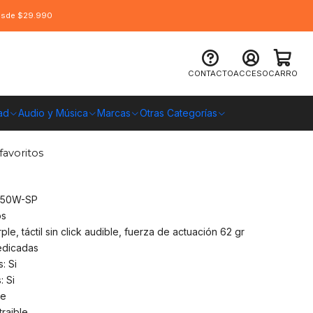
desde $29.990
on gamer mecánico Yama White
CONTACTO
ACCESO
CARRO
ad
Audio y Música
Marcas
Otras Categorías
O CHILE
favoritos
550W-SP
os
le, táctil sin click audible, fuerza de actuación 62 gr
dedicadas
: Si
 Si
ze
raible