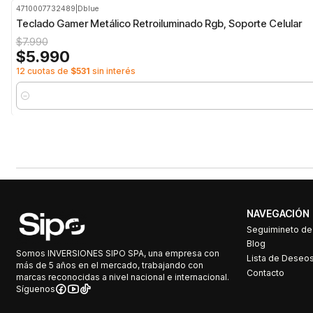
4710007732489
|
Dblue
-25%
OFF
Teclado Gamer Metálico Retroiluminado Rgb, Soporte Celular
$7.990
$5.990
12 cuotas de
$531
sin interés
Cantidad
NAVEGACIÓN
Seguimineto d
Blog
Somos INVERSIONES SIPO SPA, una empresa con
Lista de Deseo
más de 5 años en el mercado, trabajando con
Contacto
marcas reconocidas a nivel nacional e internacional.
Síguenos