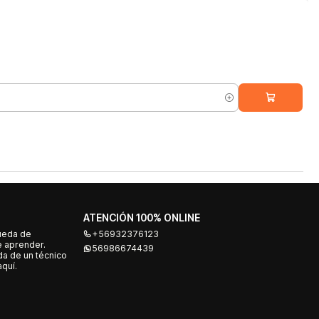
ATENCIÓN 100% ONLINE
ueda de
+56932376123
e aprender.
56986674439
a de un técnico
quí.