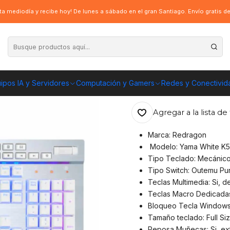
gon gamer mecánico Yama White K550W-SP
a mediodía y recibe hoy! De lunes a sábado en el gran Santiago. Envío gratis 
|
Teclado Redrag
K550W-SP
ipos IA y Servidores
Computación y Gamers
Redes y Conectivid
ENVÍO GRATIS A TOD
Agregar a la lista de 
Marca: Redragon
Modelo: Yama White K
Tipo Teclado: Mecánic
Tipo Switch: Outemu Purp
Teclas Multimedia: Si, 
Teclas Macro Dedicadas
Bloqueo Tecla Windows:
Tamaño teclado: Full Si
Reposa Muñecas: Si, ext