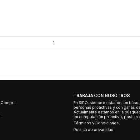
TRABAJA CON NOSOTROS
e Compra
En SIPO, siempre estamos en búsq
personas proactivas y con ganas d
Actualmente estamos en la búsqued
s
en computación proactivo, postula a
Términos y Condiciones
Política de privacidad