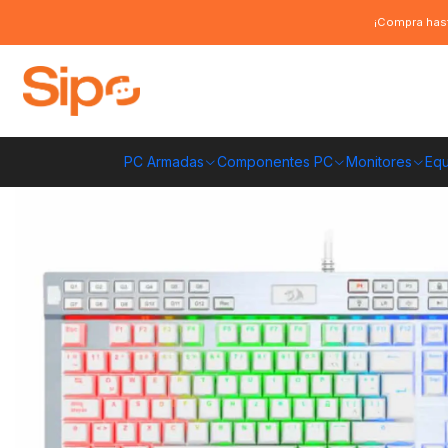
Inicio
Computación y Gamers
Teclados
Mecánicos
Teclado Redra
¡Compra hast
PC Armadas
Componentes PC
Monitores
Equ