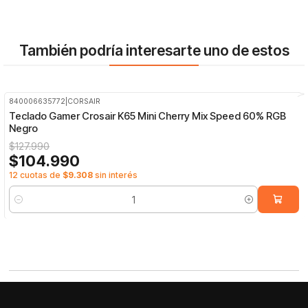
También podría interesarte uno de estos
840006635772
|
CORSAIR
-18%
OFF
Teclado Gamer Crosair K65 Mini Cherry Mix Speed 60% RGB
Negro
$127.990
$104.990
12 cuotas de
$9.308
sin interés
Cantidad