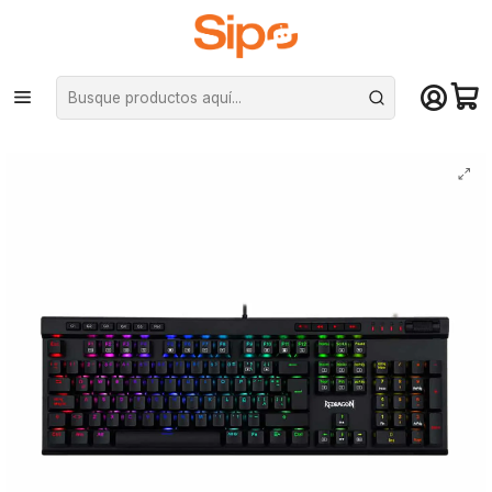
¡Compra hasta mediodía y recibe hoy! De lunes a sábado en el gran
Santiago. Envío gratis desde $29.990
Inicio
Computación y Gamers
Teclados
Mecánicos
Teclado Mecánico Redragon Vata Pro, Switch Brown Óptico, RGB