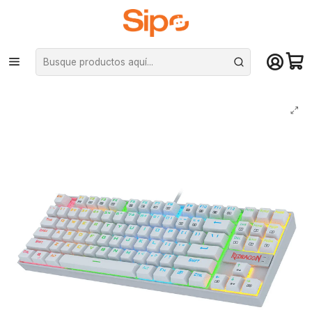
¡Compra hasta mediodía y recibe hoy! De lunes a sábado en el gran
Santiago. Envío gratis desde $29.990
Inicio
Computación y Gamers
Teclados
Mecánicos
Teclado Mecánico Redragon Kumara Blanco - (K552W-RGB)