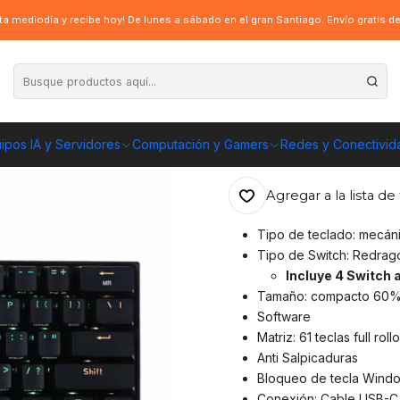
co Redragon Draconic K530RGB, Outemu Brown, BT
a mediodía y recibe hoy! De lunes a sábado en el gran Santiago. Envío gratis 
|
Teclado Mecáni
Outemu Brown,
ipos IA y Servidores
Computación y Gamers
Redes y Conectivid
ENVÍO GRATIS A TOD
Agregar a la lista de 
Tipo de teclado: mecáni
Tipo de Switch: Redragon
Incluye 4 Switch 
Tamaño: compacto 60
Software
Matriz: 61 teclas full roll
Anti Salpicaduras
Bloqueo de tecla Wind
Conexión: Cable USB-C 