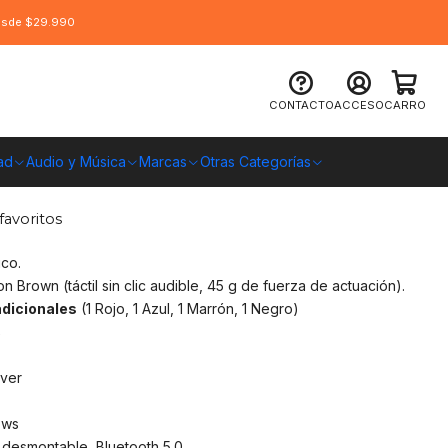
desde $29.990
co Redragon Draconic K530RGB,
CONTACTO
ACCESO
CARRO
 BT
ad
Audio y Música
Marcas
Otras Categorías
O CHILE
favoritos
co.
 Brown (táctil sin clic audible, 45 g de fuerza de actuación).
adicionales
(1 Rojo, 1 Azul, 1 Marrón, 1 Negro)
%
over
ows
desmontable, Bluetooth 5.0.