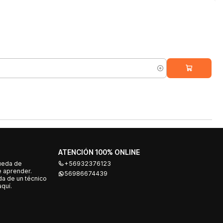
ATENCIÓN 100% ONLINE
ueda de
+56932376123
e aprender.
56986674439
a de un técnico
quí.