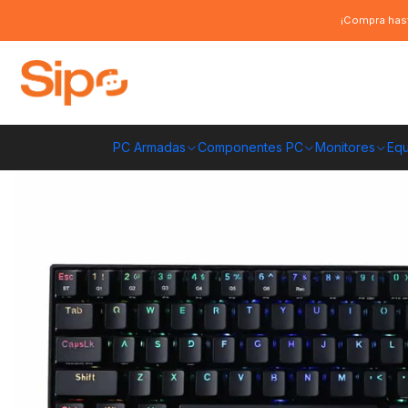
Inicio
Computación y Gamers
Teclados
Mecánicos
Teclado Mecáni
¡Compra hast
PC Armadas
Componentes PC
Monitores
Equ