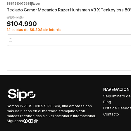
8887910073681
|
Razer
-14%
OFF
Teclado Gamer Mecánico Razer Huntsman V3 X Tenkeyless 8
$122.330
$104.990
12 cuotas de
$9.308
sin interés
Cantidad
NAVEGACIÓN
Seguimineto d
Blog
Somos INVERSIONES SIPO SPA, una empresa con
Lista de Deseo
más de 5 años en el mercado, trabajando con
Contacto
marcas reconocidas a nivel nacional e internacional.
Síguenos