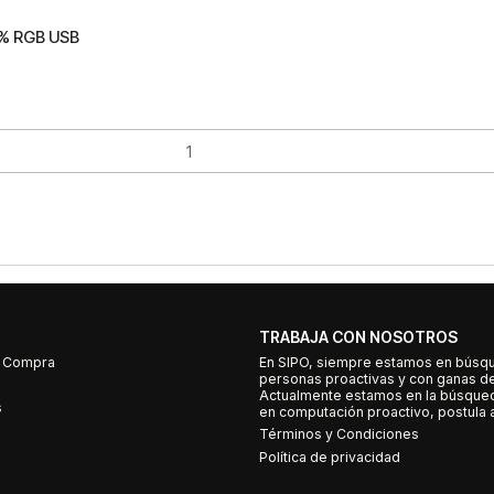
0% RGB USB
TRABAJA CON NOSOTROS
e Compra
En SIPO, siempre estamos en búsq
personas proactivas y con ganas d
Actualmente estamos en la búsqued
s
en computación proactivo, postula a
Términos y Condiciones
Política de privacidad