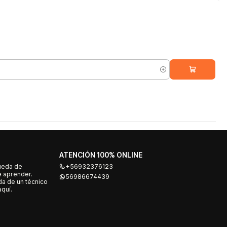
ATENCIÓN 100% ONLINE
ueda de
+56932376123
e aprender.
56986674439
a de un técnico
quí.