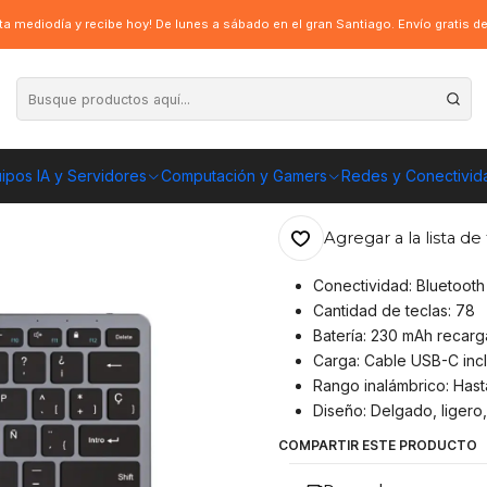
ámbrico 2.4Ghz BT 5.0 Ultra Delgado Recargable
a mediodía y recibe hoy! De lunes a sábado en el gran Santiago. Envío gratis 
|
Teclado Inalámb
Recargable
ipos IA y Servidores
Computación y Gamers
Redes y Conectivid
ENVÍO GRATIS A TOD
Agregar a la lista de 
Conectividad: Bluetooth
Cantidad de teclas: 78
Batería: 230 mAh recarg
Carga: Cable USB-C inc
Rango inalámbrico: Hast
Diseño: Delgado, ligero
COMPARTIR ESTE PRODUCTO