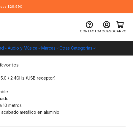
desde $29.990
rico 2.4Ghz BT 5.0 Ultra Delgado
CONTACTO
ACCESO
CARRO
ad
Audio y Música
Marcas
Otras Categorías
O CHILE
favoritos
 5.0 / 2.4GHz (USB receptor)
able
luido
a 10 metros
, acabado metálico en aluminio