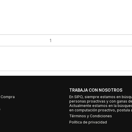
TRABAJA CON NOSOTROS
e Compra
En SIPO, siempre estamos en búsq
personas proactivas y con ganas d
Actualmente estamos en la búsqued
s
en computación proactivo, postula a
Términos y Condiciones
Política de privacidad