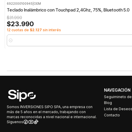
6922000100945
|
OEM
-25%
OFF
Teclado Inalámbrico con Touchpad 2,4Ghz, 75%, Bluetooth 5.0
$31.990
$23.990
12 cuotas de
$2.127
sin interés
Cantidad
NAVEGACIÓN
Seguimineto d
Blog
Somos INVERSIONES SIPO SPA, una empresa con
Lista de Deseo
más de 5 años en el mercado, trabajando con
Contacto
marcas reconocidas a nivel nacional e internacional.
Síguenos