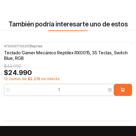
También podría interesarte uno de estos
4750007700217
|
Reptilex
-44%
OFF
Teclado Gamer Mecánico Reptilex RX0015, 35 Teclas, Switch
Blue, RGB
$44.990
$24.990
12 cuotas de
$2.215
sin interés
Cantidad