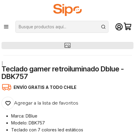
¡Compra hasta mediodía y recibe hoy! De lunes a sábado en el gran
Santiago. Envío gratis desde $29.990
Inicio
Computación y Gamers
Teclados
De membrana
Teclado gamer retroiluminado Dblue - DBK757
|
Teclado gamer retroiluminado Dblue -
DBK757
ENVÍO GRATIS A TODO CHILE
Agregar a la lista de favoritos
Marca: DBlue
Modelo: DBK757
Teclado con 7 colores led estáticos