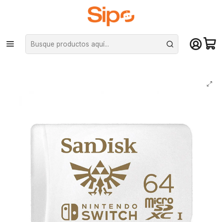
¡Compra hasta mediodía y recibe hoy! De lunes a sábado en el gran
Santiago. Envío gratis desde $29.990
Inicio
Computación y Gamers
Almacenamiento portátil
MicroSD
Tarjeta SanDisk 64GB Micro SD XC Memoria Flash MicroSDXC Nintendo
Switch