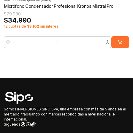
-56%
OFF
Micrófono Condensador Profesional Kronos Mistral Pro
$79.990
$34.990
12 cuotas de
$3.102
sin interés
Cantidad
Somos INVERSIONES SIPO SPA, una empresa con más de 5 años en el
mercado, trabajando con marcas reconocidas a nivel nacional e
internacional.
Síguenos