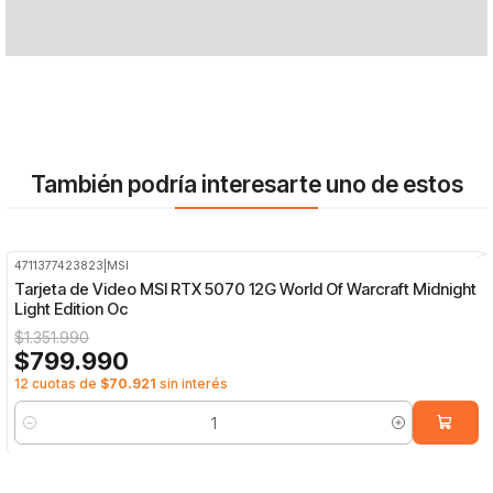
También podría interesarte uno de estos
4711377423823
|
MSI
-41%
OFF
Tarjeta de Video MSI RTX 5070 12G World Of Warcraft Midnight
Light Edition Oc
$1.351.990
$799.990
12 cuotas de
$70.921
sin interés
Cantidad