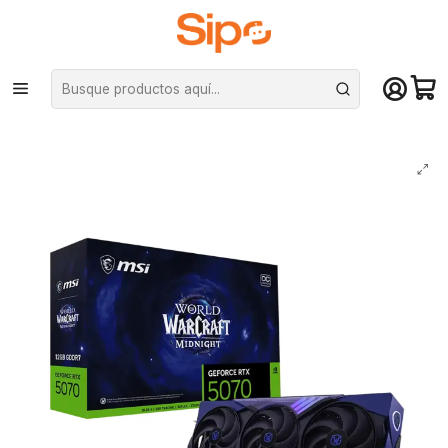
¡Compra hasta mediodía y recibe hoy! De lunes a sábado en el gran
Santiago. Envío gratis desde $29.990
Inicio
Componentes PC
Tarjeta de vídeo
Nvidia GeForce
Tarjeta de Video MSI RTX 5070 12G World of Warcraft Midnight Void
Edition OC