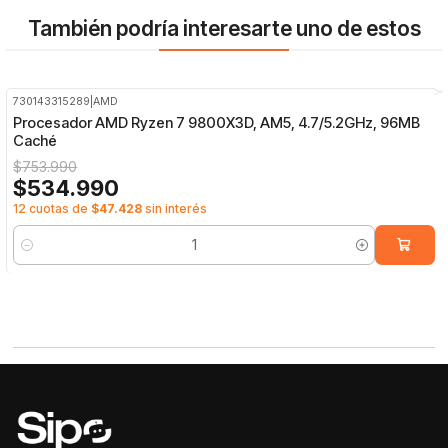
También podría interesarte uno de estos
730143315289
|
AMD
-29%
OFF
Procesador AMD Ryzen 7 9800X3D, AM5, 4.7/5.2GHz, 96MB
Caché
$753.990
$534.990
12 cuotas de
$47.428
sin interés
Cantidad