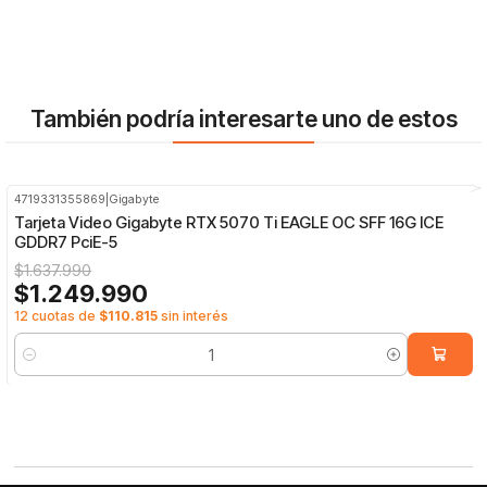
También podría interesarte uno de estos
4719331355869
|
Gigabyte
-24%
OFF
Tarjeta Video Gigabyte RTX 5070 Ti EAGLE OC SFF 16G ICE
GDDR7 PciE-5
$1.637.990
$1.249.990
12 cuotas de
$110.815
sin interés
Cantidad