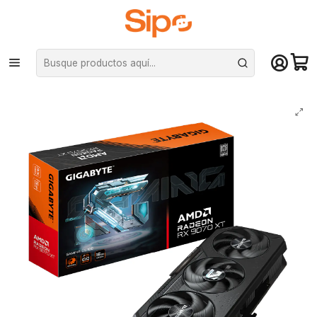
¡Compra hasta mediodía y recibe hoy! De lunes a sábado en el gran
Santiago. Envío gratis desde $29.990
Inicio
Componentes PC
Tarjeta de vídeo
AMD Radeon
Tarjeta de Video Gigabyte RX 9070 XT GAMING OC 16G GDDR6 PciE-5