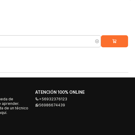
ATENCIÓN 100% ONLINE
ueda de
+56932376123
e aprender.
56986674439
a de un técnico
quí.