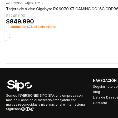
4719331355524
|
GIGABYTE
-32%
OFF
Tarjeta de Video Gigabyte RX 9070 XT GAMING OC 16G GDDR6
$1.249.990
$849.990
12 cuotas de
$75.354
sin interés
Cantidad
NAVEGACIÓN
Seguimineto d
Blog
Somos INVERSIONES SIPO SPA, una empresa con
Lista de Deseo
más de 5 años en el mercado, trabajando con
Contacto
marcas reconocidas a nivel nacional e internacional.
Síguenos