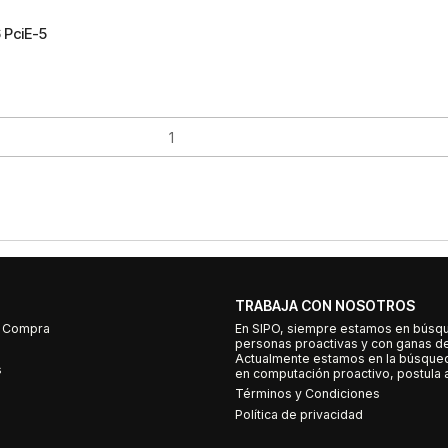
 PciE-5
TRABAJA CON NOSOTROS
e Compra
En SIPO, siempre estamos en búsq
personas proactivas y con ganas d
Actualmente estamos en la búsqued
s
en computación proactivo, postula a
Términos y Condiciones
Política de privacidad