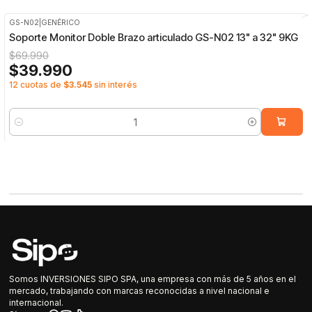
GS-N02
|
GENÉRICO
-43%
OFF
Soporte Monitor Doble Brazo articulado GS-N02 13" a 32" 9KG
$69.990
$39.990
12 cuotas de
$3.545
sin interés
Cantidad
Somos INVERSIONES SIPO SPA, una empresa con más de 5 años en el
mercado, trabajando con marcas reconocidas a nivel nacional e
internacional.