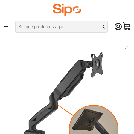
¡Compra hasta mediodía y recibe hoy! De lunes a sábado en el gran
Santiago. Envío gratis desde $29.990
Inicio
Monitores
Soporte de monitores
Soporte Premium de mesa para monitor o TV de 17 a 32, soporta 9kg