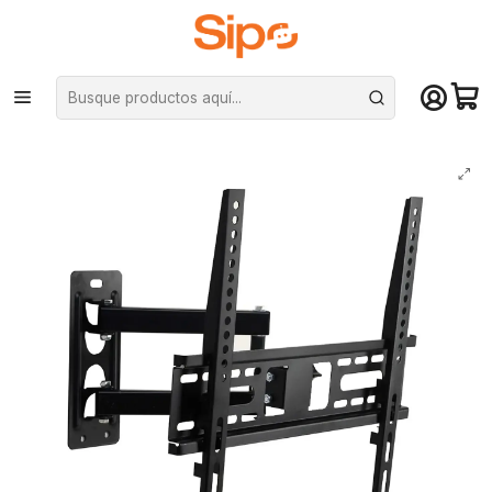
¡Compra hasta mediodía y recibe hoy! De lunes a sábado en el gran
Santiago. Envío gratis desde $29.990
Inicio
Otras categorías
Accesorios para TV
Soporte de esquina Para Tv Brazo Articulado 26'' hasta 63''