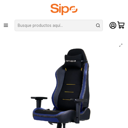
¡Compra hasta mediodía y recibe hoy! De lunes a sábado en el gran
Santiago. Envío gratis desde $29.990
Inicio
Computación y Gamers
Sillas y Escritorios
Sillas
Silla Gamer Vertagear SL3800 HygennX Midnight Blue Ergonómica