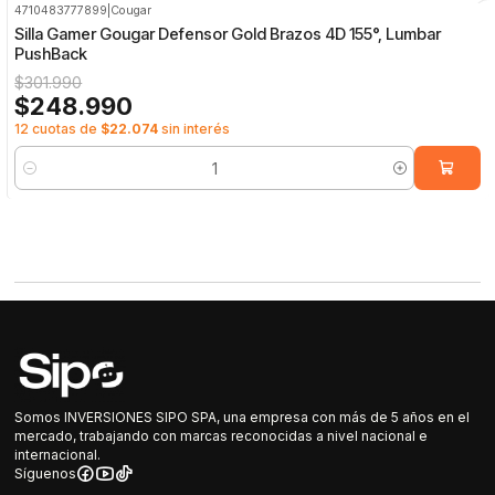
4710483777899
|
Cougar
-18%
OFF
Silla Gamer Gougar Defensor Gold Brazos 4D 155°, Lumbar
PushBack
$301.990
$248.990
12 cuotas de
$22.074
sin interés
Cantidad
Somos INVERSIONES SIPO SPA, una empresa con más de 5 años en el
mercado, trabajando con marcas reconocidas a nivel nacional e
internacional.
Síguenos