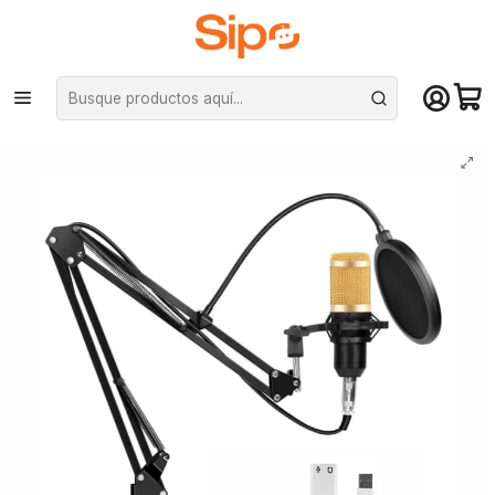
¡Compra hasta mediodía y recibe hoy! De lunes a sábado en el gran
Santiago. Envío gratis desde $29.990
Inicio
Audio y música
Micrófonos
Set de grabación Andowl - Mic7