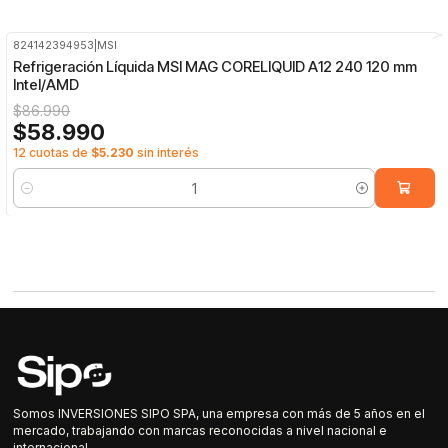
824142394953
|
MSI
-32%
OFF
Refrigeración Líquida MSI MAG CORELIQUID A12 240 120 mm
Intel/AMD
$86.990
$58.990
12 cuotas de
$5.230
sin interés
Cantidad
Somos INVERSIONES SIPO SPA, una empresa con más de 5 años en el
mercado, trabajando con marcas reconocidas a nivel nacional e
internacional.