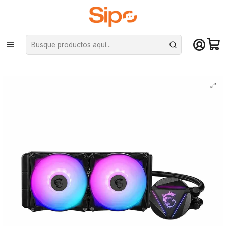
¡Compra hasta mediodía y recibe hoy! De lunes a sábado en el gran
Santiago. Envío gratis desde $29.990
Inicio
Componentes PC
Cooler CPU
Refrigeración líquida
Refrigeración Líquida MSI Mag Coreliquid 240R (Intel-AMD, RGB,
2x120mm, PWM)