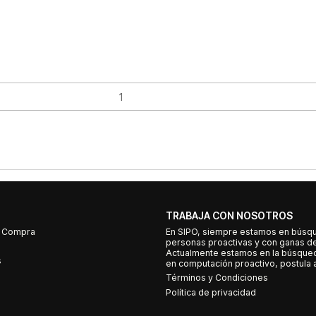
TRABAJA CON NOSOTROS
e Compra
En SIPO, siempre estamos en búsq
personas proactivas y con ganas d
Actualmente estamos en la búsqued
s
en computación proactivo, postula a
Términos y Condiciones
Política de privacidad