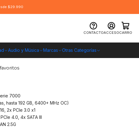
desde $29.990
 B850 Gaming Plus Wifi, AM5, 4x
CONTACTO
ACCESO
CARRO
ad
Audio y Música
Marcas
Otras Categorías
O CHILE
favoritos
Serie 7000
as, hasta 192 GB, 6400+ MHz OC)
16, 2x PCIe 3.0 x1
PCIe 4.0, 4x SATA III
LAN 2.5G