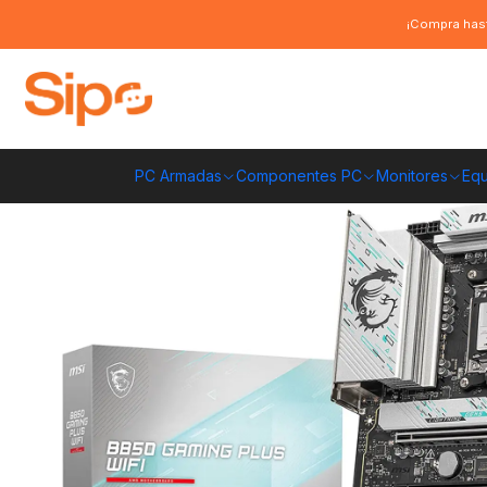
Inicio
Componentes PC
Placas Madre
AMD AM5
Placa Madre MSI B
¡Compra hast
PC Armadas
Componentes PC
Monitores
Equ