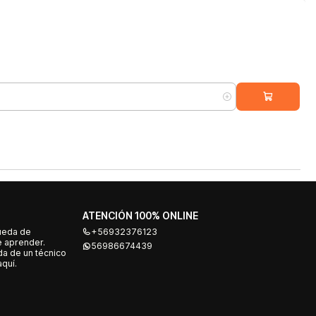
ATENCIÓN 100% ONLINE
ueda de
+56932376123
e aprender.
56986674439
a de un técnico
quí.