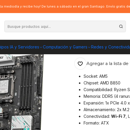
850 Gaming Plus Wifi, AM5, 4x DDR5, Wi-Fi 7
a mediodía y recibe hoy! De lunes a sábado en el gran Santiago. Envío gratis 
|
Placa Madre MSI
DDR5, Wi-Fi 7
ipos IA y Servidores
Computación y Gamers
Redes y Conectivid
ENVÍO GRATIS A TOD
Agregar a la lista de 
Socket: AM5
Chipset: AMD B850
Compatibilidad: Ryzen 
Memoria: DDR5 (4 ranur
Expansión: 1x PCIe 4.0 x
Almacenamiento: 2x M.2 
Conectividad:
Wi-Fi 7
, 
Formato: ATX