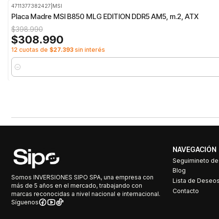
4711377382427
|
MSI
-23%
OFF
Placa Madre MSI B850 MLG EDITION DDR5 AM5, m.2, ATX
$398.990
$308.990
12 cuotas de
$27.393
sin interés
Cantidad
NAVEGACIÓN
Seguimineto d
Blog
Somos INVERSIONES SIPO SPA, una empresa con
Lista de Deseo
más de 5 años en el mercado, trabajando con
Contacto
marcas reconocidas a nivel nacional e internacional.
Síguenos