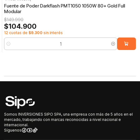
-30%
OFF
Fuente de Poder Darkflash PMT1050 1050W 80+ Gold Full
Modular
$149.990
$104.900
12 cuotas de
$9.300
sin interés
Cantidad
Somos INVERSIONES SIPO SPA, una empresa con más de 5 años en el
mercado, trabajando con marcas reconocidas a nivel nacional e
internacional.
Síguenos