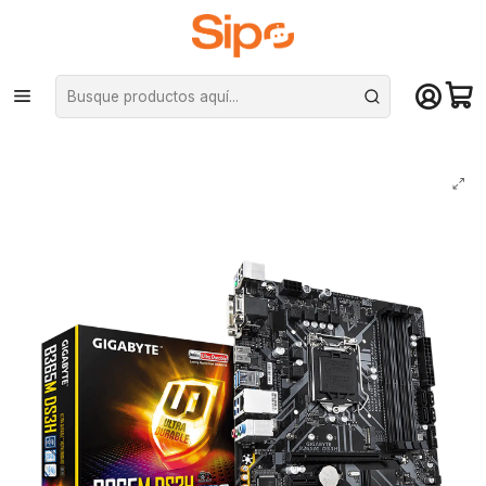
¡Compra hasta mediodía y recibe hoy! De lunes a sábado en el gran
Santiago. Envío gratis desde $29.990
Inicio
Componentes PC
Placas Madre
Intel LGA 1151
Placa Madre GIGABYTE B365M DS3H (LGA1151, DDR4 x4, M2, MicroATX)
- Intel