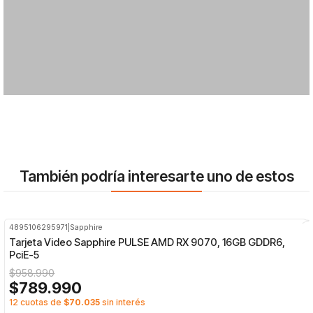
También podría interesarte uno de estos
4895106295971
|
Sapphire
-18%
OFF
Tarjeta Video Sapphire PULSE AMD RX 9070, 16GB GDDR6,
PciE-5
$958.990
$789.990
12 cuotas de
$70.035
sin interés