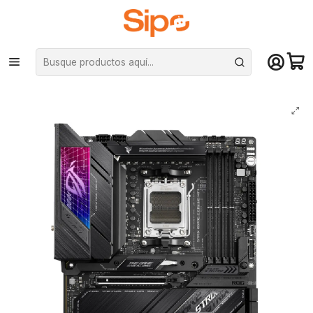
¡Compra hasta mediodía y recibe hoy! De lunes a sábado en el gran
Santiago. Envío gratis desde $29.990
Inicio
Componentes PC
Placas Madre
AMD AM5
Placa Madre Asus ROG STRIX X670E-E GAMING WIFI AM5 DDR5 ATX