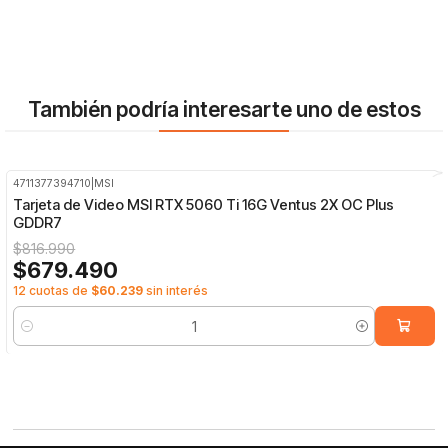
También podría interesarte uno de estos
4711377394710
|
MSI
-17%
OFF
Tarjeta de Video MSI RTX 5060 Ti 16G Ventus 2X OC Plus
GDDR7
$816.990
$679.490
12 cuotas de
$60.239
sin interés
Cantidad