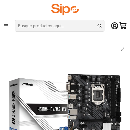
¡Compra hasta mediodía y recibe hoy! De lunes a sábado en el gran
Santiago. Envío gratis desde $29.990
Inicio
Componentes PC
Placas Madre
Intel LGA 1200
Placa Madre ASRock H510M-HDV/M.2 SE, LGA1200, DDR4, Intel 10º y 11º
generación