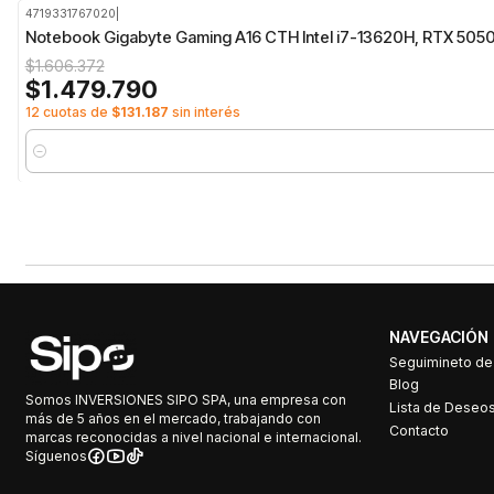
4719331767020
|
-8%
OFF
Notebook Gigabyte Gaming A16 CTH Intel i7-13620H, RTX 5050,
$1.606.372
$1.479.790
12 cuotas de
$131.187
sin interés
Cantidad
NAVEGACIÓN
Seguimineto d
Blog
Somos INVERSIONES SIPO SPA, una empresa con
Lista de Deseo
más de 5 años en el mercado, trabajando con
Contacto
marcas reconocidas a nivel nacional e internacional.
Síguenos