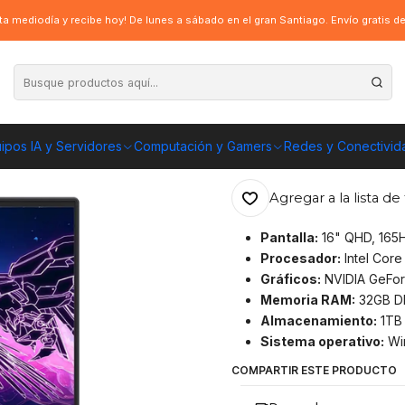
7-14650HX, RTX 4060, 1TB SSD, 32GB, Win11 Home
a mediodía y recibe hoy! De lunes a sábado en el gran Santiago. Envío gratis 
|
Notebook Aorus 
4060, 1TB SSD,
ipos IA y Servidores
Computación y Gamers
Redes y Conectivid
ENVÍO GRATIS A TOD
Agregar a la lista de 
Pantalla:
16" QHD, 165H
Procesador:
Intel Core
Gráficos:
NVIDIA GeFo
Memoria RAM:
32GB D
Almacenamiento:
1TB
Sistema operativo:
Wi
COMPARTIR ESTE PRODUCTO