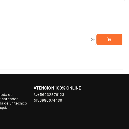
ATENCIÓN 100% ONLINE
ueda de
+56932376123
e aprender.
56986674439
a de un técnico
quí.