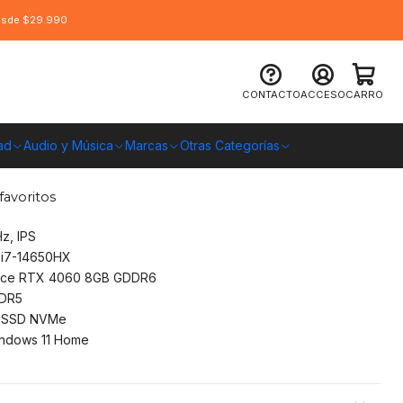
desde $29.990
16X (2024) 165Hz, i7-14650HX, RTX
CONTACTO
ACCESO
CARRO
 32GB, Win11 Home
ad
Audio y Música
Marcas
Otras Categorías
O CHILE
favoritos
z, IPS
 i7-14650HX
rce RTX 4060 8GB GDDR6
DR5
 SSD NVMe
ndows 11 Home