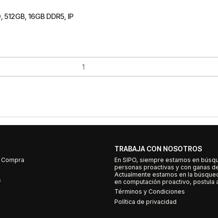
 512GB, 16GB DDR5, IP
TRABAJA CON NOSOTROS
e Compra
En SIPO, siempre estamos en búsq
personas proactivas y con ganas d
Actualmente estamos en la búsqued
s
en computación proactivo, postula a
Términos y Condiciones
Política de privacidad