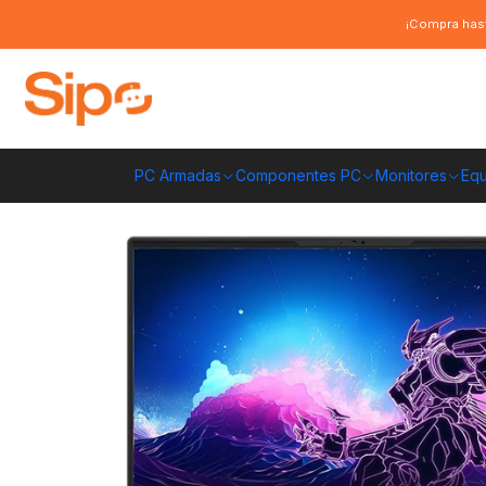
Inicio
Pc Armadas
Notebooks
Notebook Aorus 16X (2024) 165Hz, i
¡Compra hast
PC Armadas
Componentes PC
Monitores
Equ