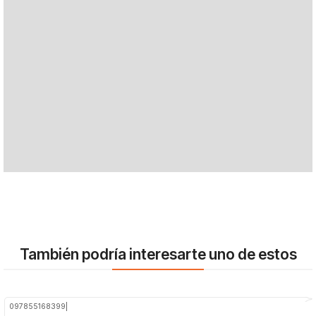
También podría interesarte uno de estos
097855168399
|
-16%
OFF