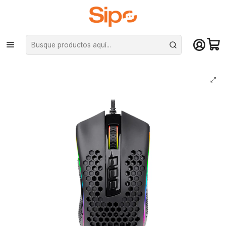
¡Compra hasta mediodía y recibe hoy! De lunes a sábado en el gran
Santiago. Envío gratis desde $29.990
Inicio
Computación y Gamers
Mouse
Mouse Gamer Redragon Storm Elite RGB M988 – 32000 DPI