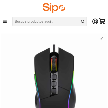
¡Compra hasta mediodía y recibe hoy! De lunes a sábado en el gran
Santiago. Envío gratis desde $29.990
Inicio
Computación y Gamers
Mouse
Mouse gamer Redragon Lonewolf RGB M721-PRO