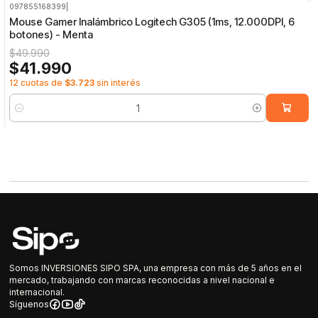
097855168399
|
-16%
OFF
Mouse Gamer Inalámbrico Logitech G305 (1ms, 12.000DPI, 6
botones) - Menta
$49.990
$41.990
12 cuotas de
$3.723
sin interés
Cantidad
Somos INVERSIONES SIPO SPA, una empresa con más de 5 años en el
mercado, trabajando con marcas reconocidas a nivel nacional e
internacional.
Síguenos