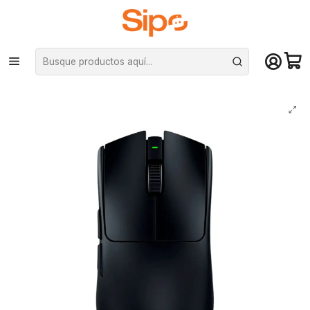
¡Compra hasta mediodía y recibe hoy! De lunes a sábado en el gran
Santiago. Envío gratis desde $29.990
Inicio
Computación y Gamers
Mouse
Mouse Gamer Razer Viper V3 Pro Óptico 35.000DPI inalámbrico