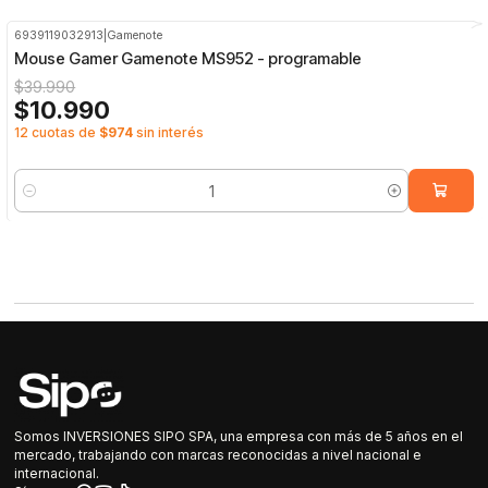
6939119032913
|
Gamenote
-73%
OFF
Mouse Gamer Gamenote MS952 - programable
$39.990
$10.990
12 cuotas de
$974
sin interés
Cantidad
Somos INVERSIONES SIPO SPA, una empresa con más de 5 años en el
mercado, trabajando con marcas reconocidas a nivel nacional e
internacional.