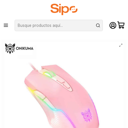
¡Compra hasta mediodía y recibe hoy! De lunes a sábado en el gran
Santiago. Envío gratis desde $29.990
Inicio
Computación y Gamers
Mouse
Mouse Gamer Onikuma CW905 - rosado