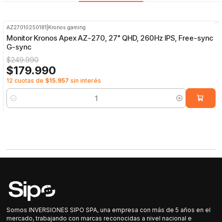
AZ27010250181
|
Kronos gaming
-28%
OFF
Monitor Kronos Apex AZ-270, 27" QHD, 260Hz IPS, Free-sync
G-sync
$249.990
$179.990
12 cuotas de
$15.957
sin interés
Cantidad
Somos INVERSIONES SIPO SPA, una empresa con más de 5 años en el
mercado, trabajando con marcas reconocidas a nivel nacional e