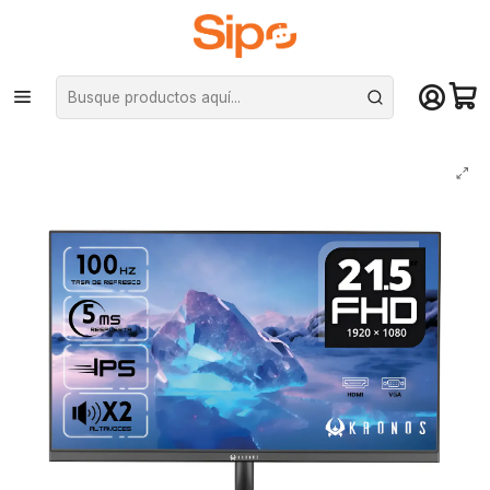
¡Compra hasta mediodía y recibe hoy! De lunes a sábado en el gran
Santiago. Envío gratis desde $29.990
Inicio
Marcas
Kronos
Monitor Kronos Wiew Series S215, 21.5", FHD, 100Hz, IPS, 5ms