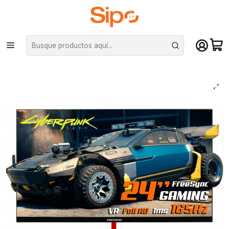
¡Compra hasta mediodía y recibe hoy! De lunes a sábado en el gran
Santiago. Envío gratis desde $29.990
Inicio
Monitores
Monitores
Monitor Gamer Riotoro Stingray RX24 de 24" Full HD, 1ms, 165Hz,
FreeSync