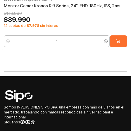
-40%
OFF
Monitor Gamer Kronos Rift Series, 24", FHD, 180Hz, IPS, 2ms
$149.990
$89.990
12 cuotas de
$7.978
sin interés
Cantidad
Somos INVERSIONES SIPO SPA, una empresa con más de 5 años en el
mercado, trabajando con marcas reconocidas a nivel nacional e
internacional.
Síguenos