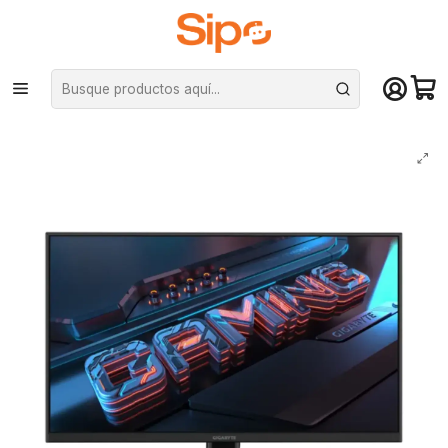
¡Compra hasta mediodía y recibe hoy! De lunes a sábado en el gran
Santiago. Envío gratis desde $29.990
Inicio
Marcas
Gigabyte
Monitor Gamer Gigabyte GS27Q X 27" QHD 240Hz IPS 1ms