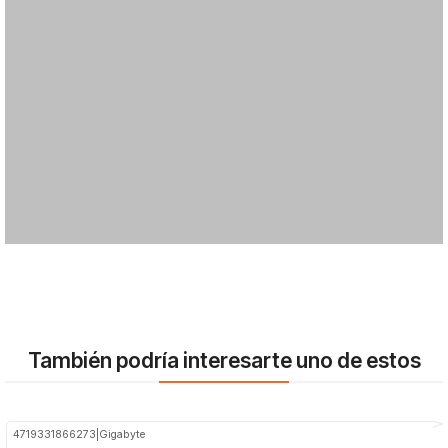
También podría interesarte uno de estos
4719331866273
|
Gigabyte
-28%
OFF