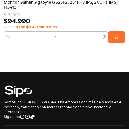
Monitor Gamer Gigabyte GS25F2, 25" FHD IPS, 200Hz 1MS,
HDR10
$131.990
$94.990
12 cuotas de
$8.421
sin interés
Cantidad
Somos INVERSIONES SIPO SPA, una empresa con más de 5 años en el
mercado, trabajando con marcas reconocidas a nivel nacional e
internacional.
Síguenos