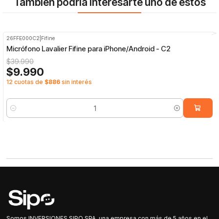
También podría interesarte uno de estos
26FFE000C2
|
Fifine
-75%
OFF
Micrófono Lavalier Fifine para iPhone/Android - C2
$39.990
$9.990
12 cuotas de
$886
sin interés
Cantidad
Somos INVERSIONES SIPO SPA, una empresa con más de 5 años en el