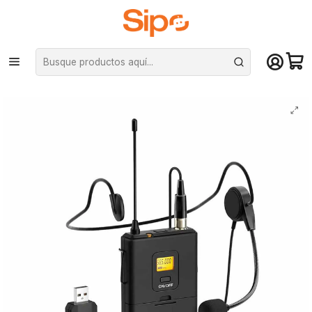
¡Compra hasta mediodía y recibe hoy! De lunes a sábado en el gran
Santiago. Envío gratis desde $29.990
Inicio
Audio y música
Micrófonos
Micrófono Inalámbrico Fifine K031B, USB con Solapa Lavalier