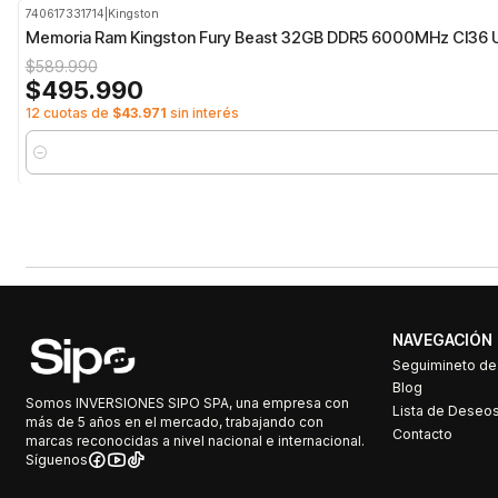
740617331714
|
Kingston
-16%
OFF
Memoria Ram Kingston Fury Beast 32GB DDR5 6000MHz Cl36
$589.990
$495.990
12 cuotas de
$43.971
sin interés
Cantidad
NAVEGACIÓN
Seguimineto d
Blog
Somos INVERSIONES SIPO SPA, una empresa con
Lista de Deseo
más de 5 años en el mercado, trabajando con
Contacto
marcas reconocidas a nivel nacional e internacional.
Síguenos