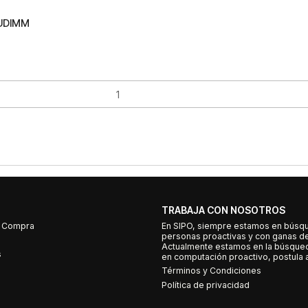
 UDIMM
TRABAJA CON NOSOTROS
e Compra
En SIPO, siempre estamos en búsq
personas proactivas y con ganas d
Actualmente estamos en la búsqued
s
en computación proactivo, postula a
Términos y Condiciones
Política de privacidad