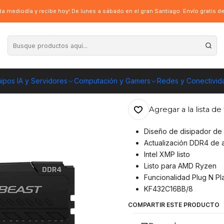
ton Fury Beast de 8GB (DDR4, 3200MHz, CL16, DIMM)
a mediodía y recibe hoy! De lunes a sábado en el gran Santiago. Envío gratis 
|
Memoria RAM Ki
3200MHz, CL16,
ipos IA y Servidores
Computación y Gamers
Redes y Conectivid
ENVÍO GRATIS A TOD
Agregar a la lista de 
Diseño de disipador de c
Actualización DDR4 de a
Intel XMP listo
Listo para AMD Ryzen
Funcionalidad Plug N Pl
KF432C16BB/8
COMPARTIR ESTE PRODUCTO