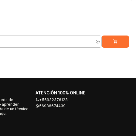
ATENCIÓN 100% ONLINE
ueda de
+56932376123
e aprender.
56986674439
a de un técnico
quí.