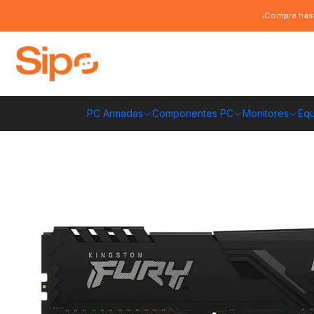
Inicio
Componentes PC
Ram
DDR4 Pc Escritorio
Memoria RAM Kings
¡Compra hast
PC Armadas
Componentes PC
Monitores
Equ