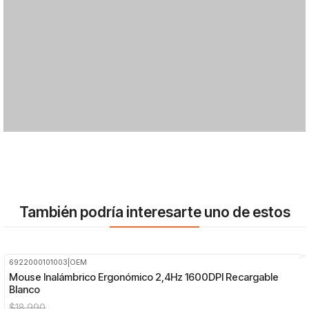
También podría interesarte uno de estos
6922000101003
|
OEM
-47%
OFF
Mouse Inalámbrico Ergonómico 2,4Hz 1600DPI Recargable
Blanco
$18.990