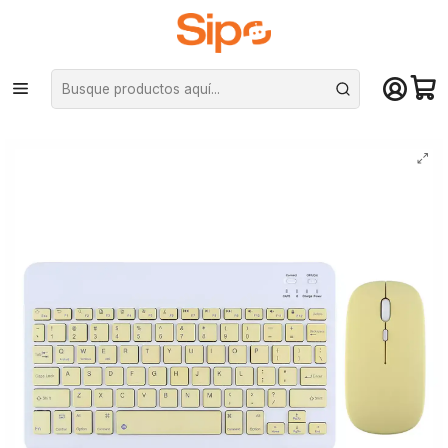
¡Compra hasta mediodía y recibe hoy! De lunes a sábado en el gran
Santiago. Envío gratis desde $29.990
Inicio
Computación y Gamers
Teclados
De membrana
Kit Teclado Bluetooth Recargable + Mouse Bluetooth