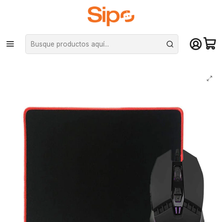
¡Compra hasta mediodía y recibe hoy! De lunes a sábado en el gran
Santiago. Envío gratis desde $29.990
Inicio
Computación y Gamers
Mouse Pad
Kit Gamer Kronos Mouse + Mousepad (4000DPI, 30 x 25cm)