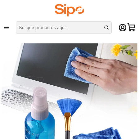
¡Compra hasta mediodía y recibe hoy! De lunes a sábado en el gran
Santiago. Envío gratis desde $29.990
Inicio
Componentes PC
Limpieza y Armado de PC
Kit de Limpieza 3 en 1 para pantallas LCD