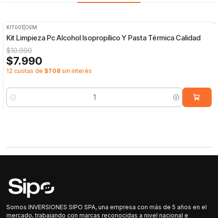
KIT001
|
OEM
-27%
OFF
Kit Limpieza Pc Alcohol Isopropílico Y Pasta Térmica Calidad
$10.990
$7.990
12 cuotas de
$708
sin interés
Cantidad
Somos INVERSIONES SIPO SPA, una empresa con más de 5 años en el
mercado, trabajando con marcas reconocidas a nivel nacional e