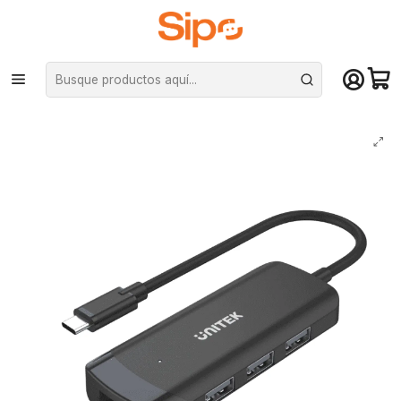
¡Compra hasta mediodía y recibe hoy! De lunes a sábado en el gran
Santiago. Envío gratis desde $29.990
Inicio
Redes y conectividad
Adaptadores HUB
Hub USB-C Unitek 4 en 1 (3x USB 3.2 - 1x Puerto Gigabit Enthernet)