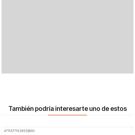
También podría interesarte uno de estos
4711377103855
|
MSI
-49%
OFF