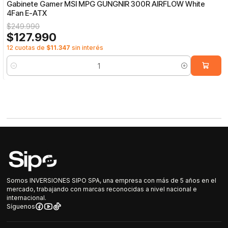
Gabinete Gamer MSI MPG GUNGNIR 300R AIRFLOW White
4Fan E-ATX
$249.990
$127.990
12 cuotas de
$11.347
sin interés
Cantidad
Somos INVERSIONES SIPO SPA, una empresa con más de 5 años en el
mercado, trabajando con marcas reconocidas a nivel nacional e
internacional.
Síguenos