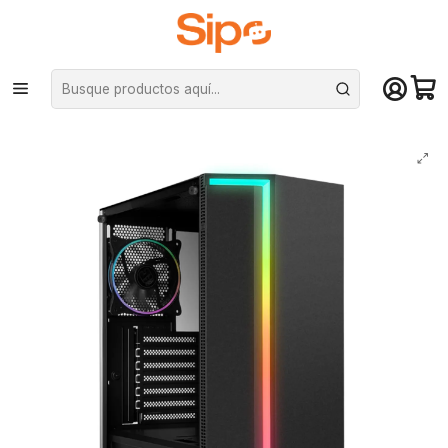
¡Compra hasta mediodía y recibe hoy! De lunes a sábado en el gran
Santiago. Envío gratis desde $29.990
Inicio
Componentes PC
Gabinete
ATX
Gabinete Nox Infinity Gamma ARGB ATX, Panel Vidrio, 1 cooler