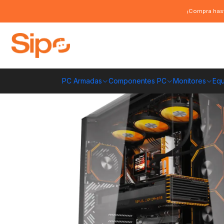
Inicio
Componentes PC
Gabinete
ATX
Gabinete Gamer Darkflash D
¡Compra hast
PC Armadas
Componentes PC
Monitores
Equ