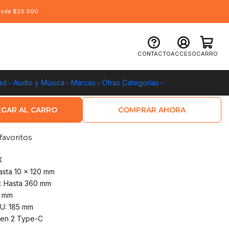
desde $29.990
 Darkflash DY460 Vidrio Templado
CONTACTO
ACCESO
CARRO
ad
Audio y Música
Marcas
Otras Categorías
O CHILE
GAR AL CARRO
COMPRAR AHORA
favoritos
X
asta 10 x 120 mm
: Hasta 360 mm
0 mm
PU: 185 mm
Gen 2 Type-C