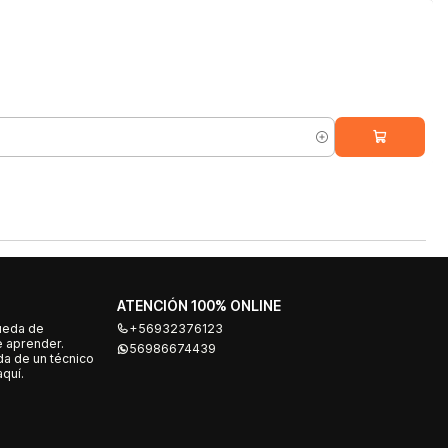
ATENCIÓN 100% ONLINE
ueda de
+56932376123
e aprender.
56986674439
a de un técnico
quí.