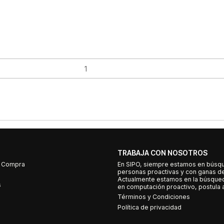
TRABAJA CON NOSOTROS
e Compra
En SIPO, siempre estamos en búsq
personas proactivas y con ganas d
Actualmente estamos en la búsqued
s
en computación proactivo, postula a
Términos y Condiciones
Política de privacidad