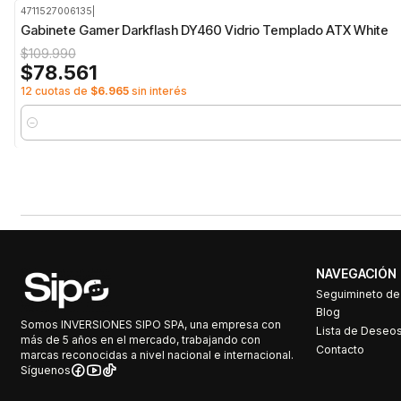
4711527006135
|
-29%
OFF
Gabinete Gamer Darkflash DY460 Vidrio Templado ATX White
$109.990
$78.561
12 cuotas de
$6.965
sin interés
Cantidad
NAVEGACIÓN
Seguimineto d
Blog
Somos INVERSIONES SIPO SPA, una empresa con
Lista de Deseo
más de 5 años en el mercado, trabajando con
Contacto
marcas reconocidas a nivel nacional e internacional.
Síguenos