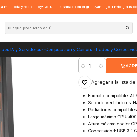
Y460 Vidrio Templado ATX Black
a mediodía y recibe hoy! De lunes a sábado en el gran Santiago. Envío gratis 
|
Gabinete Gamer
ATX Black
ipos IA y Servidores
Computación y Gamers
Redes y Conectivid
ENVÍO GRATIS A TOD
AGRE
Cantidad
Agregar a la lista de 
Formato compatible: AT
Soporte ventiladores: H
Radiadores compatibles
Largo máximo GPU: 40
Altura máxima cooler C
Conectividad: USB 3.2 