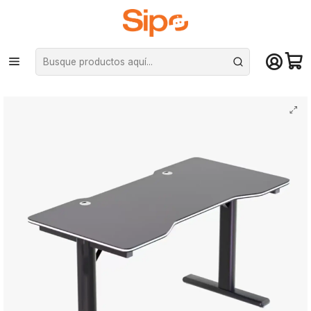
¡Compra hasta mediodía y recibe hoy! De lunes a sábado en el gran
Santiago. Envío gratis desde $29.990
Inicio
Computación y Gamers
Sillas y Escritorios
Escritorios
Escritorio Mesa Gamer Griffin, acero reforzado, soporta 120kg