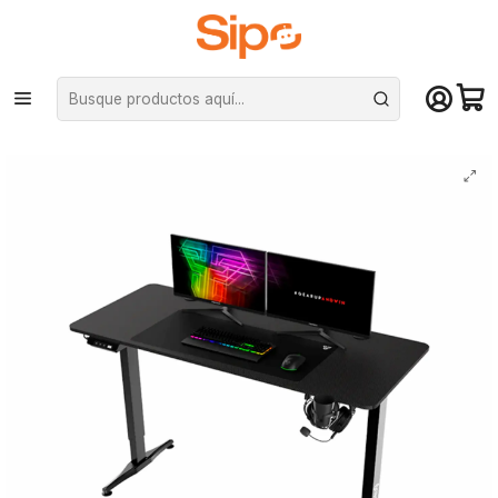
¡Compra hasta mediodía y recibe hoy! De lunes a sábado en el gran
Santiago. Envío gratis desde $29.990
Inicio
Computación y Gamers
Sillas y Escritorios
Escritorios
Escritorio Gamer Fantech GD814 con altura regulable Black Edition