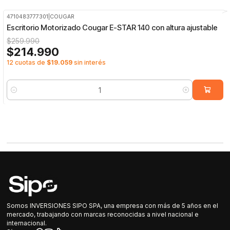
4710483777301
|
COUGAR
-17%
OFF
Escritorio Motorizado Cougar E-STAR 140 con altura ajustable
$259.990
$214.990
12 cuotas de
$19.059
sin interés
Cantidad
Somos INVERSIONES SIPO SPA, una empresa con más de 5 años en el
mercado, trabajando con marcas reconocidas a nivel nacional e
internacional.