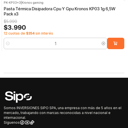
PK-KP03x3
|
Kronos gaming
-33%
OFF
Pasta Térmica Disipadora Cpu Y Gpu Kronos KP03 1g 6,5W
Pack x3
$5.990
$3.990
12 cuotas de
$354
sin interés
Cantidad
Somos INVERSIONES SIPO SPA, una empresa con más de 5 años en el
mercado, trabajando con marcas reconocidas a nivel nacional e
internacional.
Síguenos