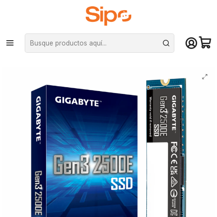
¡Compra hasta mediodía y recibe hoy! De lunes a sábado en el gran
Santiago. Envío gratis desde $29.990
Inicio
Componentes PC
Unidad de Estado Sólido (SSD)
M.2 PCIe NVMe
Disco Sólido Gigabyte SSD M.2 DE 500 GB-G325E500G