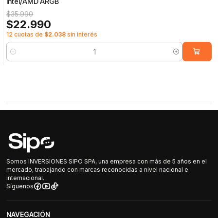
Intel/AMD ARGB
$35.990
$22.990
12 cuotas de
$2.038
sin interés
Cantidad
Somos INVERSIONES SIPO SPA, una empresa con más de 5 años en el
mercado, trabajando con marcas reconocidas a nivel nacional e
internacional.
Síguenos
NAVEGACIÓN