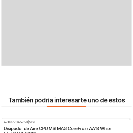
También podría interesarte uno de estos
4711377345750
|
MSI
-36%
OFF
Disipador de Aire CPU MSI MAG CoreFrozr AA13 White