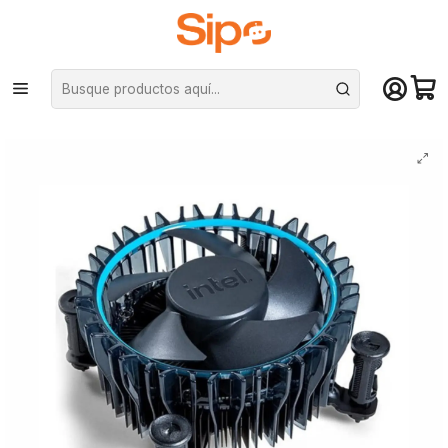
¡Compra hasta mediodía y recibe hoy! De lunes a sábado en el gran
Santiago. Envío gratis desde $29.990
Inicio
Componentes PC
Cooler CPU
Disipador por Aire
Cooler Disipador Cpu Intel Stock Original 12/13gen Lga1700