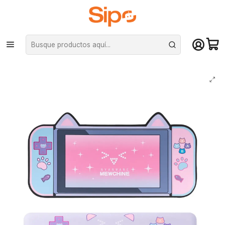
¡Compra hasta mediodía y recibe hoy! De lunes a sábado en el gran
Santiago. Envío gratis desde $29.990
Inicio
Computación y Gamers
Mouse Pad
Set Mouse Pad + Reposa Muñecas Acolchada Newchine Gatito