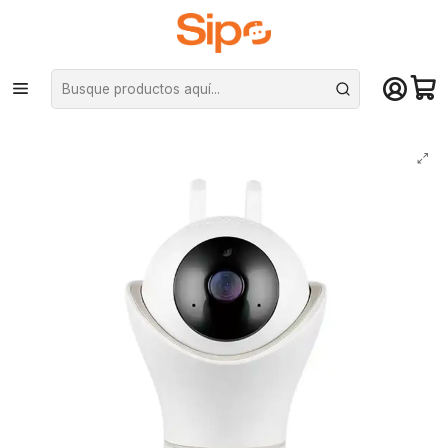
¡Compra hasta mediodía y recibe hoy! De lunes a sábado en el gran
Santiago. Envío gratis desde $29.990
Inicio
Computación y Gamers
Cámara Web
Cámara IP 360º, niñeras y mascotas, audio y visión nocturna