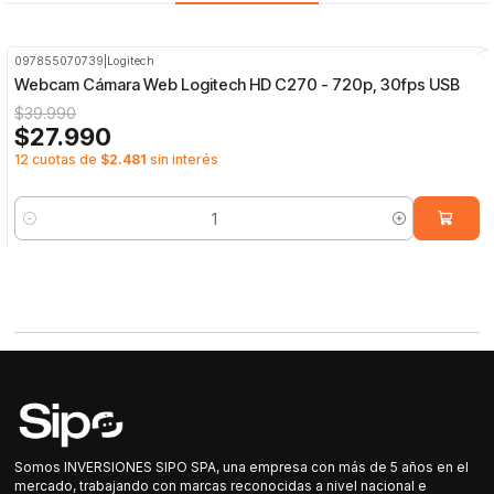
097855070739
|
Logitech
-30%
OFF
Webcam Cámara Web Logitech HD C270 - 720p, 30fps USB
$39.990
$27.990
12 cuotas de
$2.481
sin interés
Cantidad
Somos INVERSIONES SIPO SPA, una empresa con más de 5 años en el
mercado, trabajando con marcas reconocidas a nivel nacional e