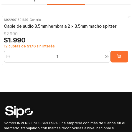
6922001501697
|
Generic
-33%
OFF
Cable de audio 3.5mm hembra a 2 x 3.5mm macho splitter
$2.990
$1.990
12 cuotas de
$176
sin interés
Cantidad
Somos INVERSIONES SIPO SPA, una empresa con más de 5 años en el
mercado, trabajando con marcas reconocidas a nivel nacional e