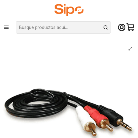
¡Compra hasta mediodía y recibe hoy! De lunes a sábado en el gran
Santiago. Envío gratis desde $29.990
Inicio
Audio y música
Cables de audio y adaptadores
Cable Audio Plus 3.5mm Plug A Rca 1.5m (cable 2X1)