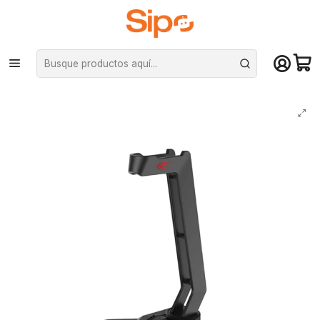
¡Compra hasta mediodía y recibe hoy! De lunes a sábado en el gran
Santiago. Envío gratis desde $29.990
Inicio
Computación y Gamers
Audífonos
Base Stand Gamenote para Audífonos Gamer HY505