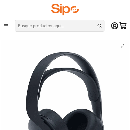
¡Compra hasta mediodía y recibe hoy! De lunes a sábado en el gran
Santiago. Envío gratis desde $29.990
Inicio
Computación y Gamers
Audífonos
Audífonos Sony PlayStation PULSE 3D, BT - Midnight Black