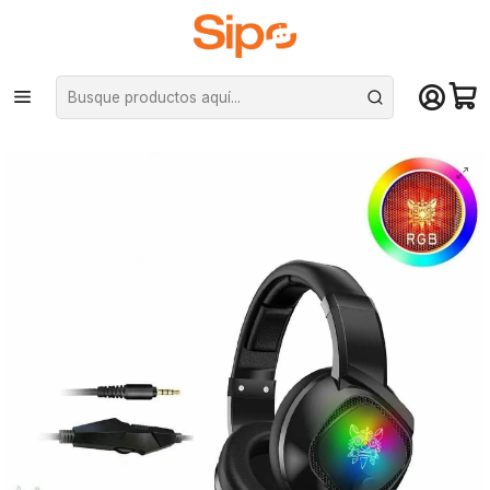
¡Compra hasta mediodía y recibe hoy! De lunes a sábado en el gran
Santiago. Envío gratis desde $29.990
Inicio
Computación y Gamers
Audífonos
Audífonos gamer profesional RGB Onikuma K19 - negro