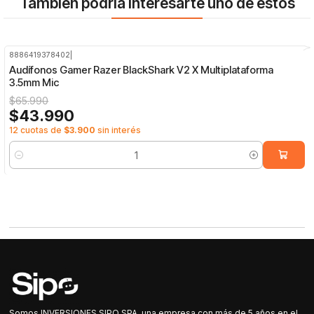
También podría interesarte uno de estos
8886419378402
|
-33%
OFF
Audífonos Gamer Razer BlackShark V2 X Multiplataforma
3.5mm Mic
$65.990
$43.990
12 cuotas de
$3.900
sin interés
Cantidad
Somos INVERSIONES SIPO SPA, una empresa con más de 5 años en el