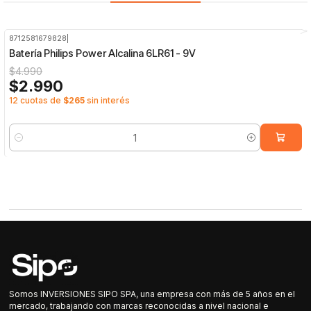
8712581679828
|
-40%
OFF
Batería Philips Power Alcalina 6LR61 - 9V
$4.990
$2.990
12 cuotas de
$265
sin interés
Cantidad
Somos INVERSIONES SIPO SPA, una empresa con más de 5 años en el
mercado, trabajando con marcas reconocidas a nivel nacional e