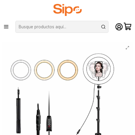
¡Compra hasta mediodía y recibe hoy! De lunes a sábado en el gran
Santiago. Envío gratis desde $29.990
Inicio
Otras categorías
Iluminación y Aro de Luz
Aro De Luz Led 36cm, estructura de aluminio + Trípode 1.90cm